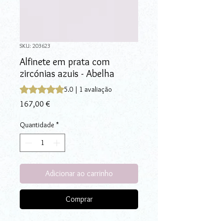
SKU: 203623
Alfinete em prata com
zircónias azuis - Abelha
A classificação é 5.0 de 5 estrelas com base em 1 avalia
5.0 | 1 avaliação
Preço
167,00 €
Quantidade
*
Adicionar ao carrinho
Comprar