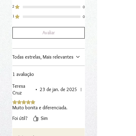
2
0
1
0
Avaliar
Todas estrelas, Mais relevantes
1 avaliação
Teresa
•
23 de jan. de 2025
Cruz
Rated 5 out of 5 stars.
Muito bonita e diferenciada.
Foi útil?
Sim