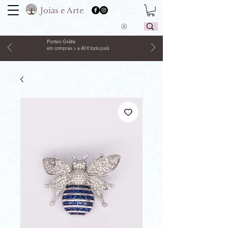
Joias e Arte
Portes Grátis
em compras > a 40 € todo país