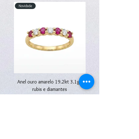
Novidade
Novidade
Anel ouro amarelo 19.2kt 3.1g -
Anel ouro amarelo 19.2kt
rubis e diamantes
Preço
2670,00 €