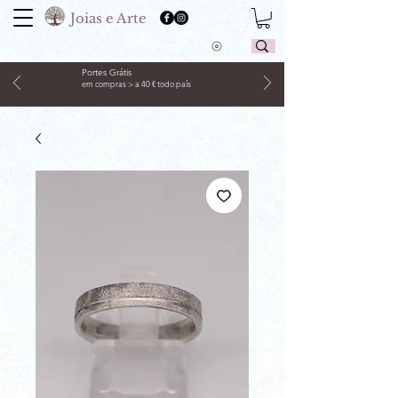
Joias e Arte
Portes Grátis
em compras > a 40 € todo país