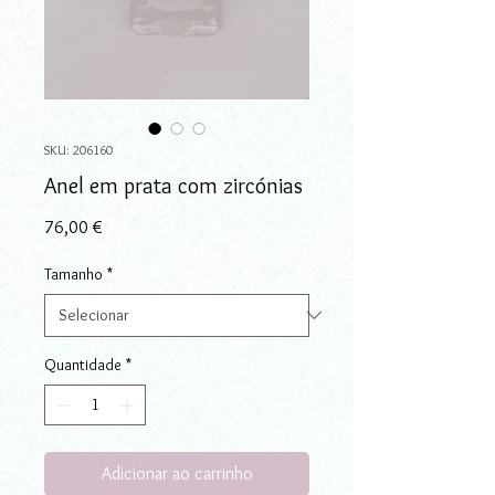
SKU: 206160
Anel em prata com zircónias
Preço
76,00 €
Tamanho
*
Quantidade
*
Adicionar ao carrinho