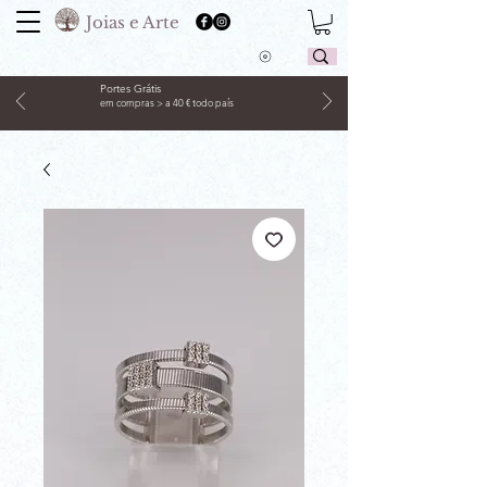
Joias e Arte
Portes Grátis
em compras > a 40 € todo país