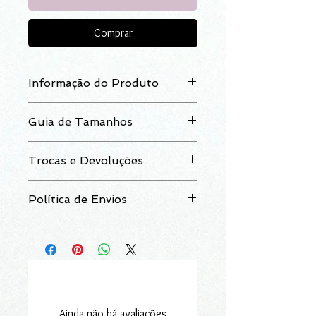
Comprar
Informação do Produto
Anel em prata com zircónias
Guia de Tamanhos
Prata: 925
‰
Peso:
4.5g
Pode consultar
aqui
o nosso guia de
Trocas e Devoluções
tamanhos
Após a data da receção do artigo,
Política de Envios
dispõe de um prazo de 14 dias seguidos
para trocar ou devolver os artigos
O artigo é entregue num prazo médio de
adquiridos na loja online.
72 horas, excluindo-se situações de
Para mais informações consulte a nossa
demora por motivos alheios aos nossos
secção Trocas e Devoluções
serviços.
Fazemos entregas em Portugal
Continental e Ilhas.
Ainda não há avaliações
Para mais informações consulte a nossa