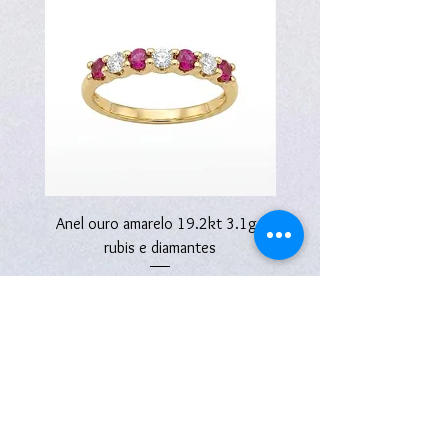
Anel ouro amarelo 19.2kt 3.1g -
Anel ouro amarelo 19.2kt
rubis e diamantes
Preço
2670,00 €
Subscreva a nossa Newsletter