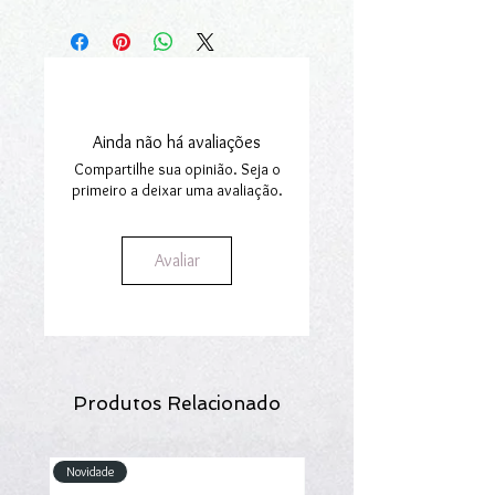
Pode consultar
aqui
o nosso guia de
serviços.
tamanhos.
Fazemos entregas em Portugal
Continental e Ilhas.
Para mais informações consulte a nossa
secção
Envios e Encomendas
.
Ainda não há avaliações
Compartilhe sua opinião. Seja o
primeiro a deixar uma avaliação.
Avaliar
Produtos Relacionado
Novidade
Novidade