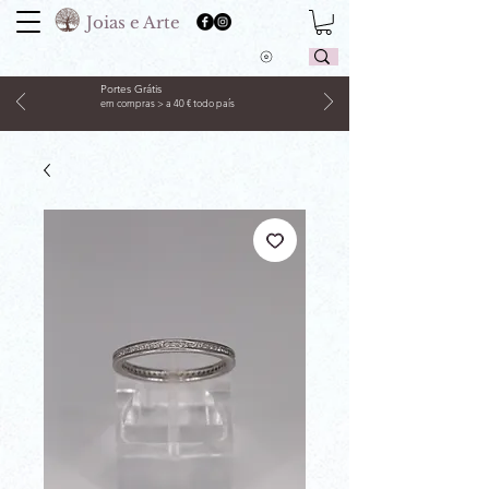
Joias e Arte
Portes Grátis
em compras > a 40 € todo país