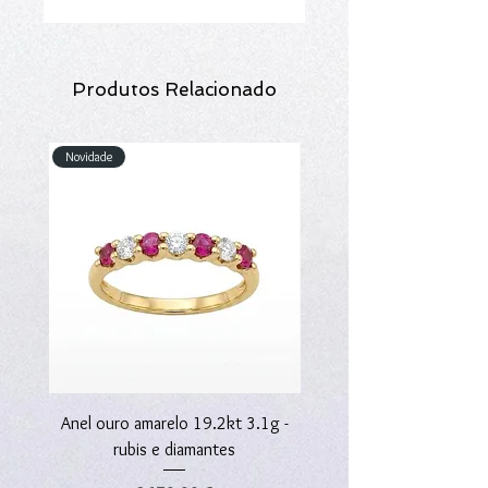
Produtos Relacionado
Novidade
Novidade
Anel ouro amarelo 19.2kt 3.1g -
Anel ouro amarelo 19.2kt
rubis e diamantes