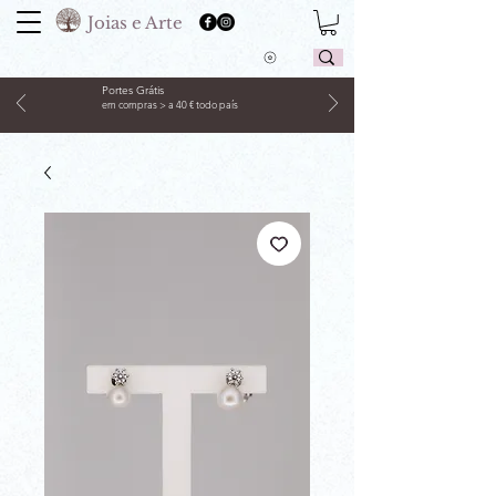
Joias e Arte
Portes Grátis
em compras > a 40 € todo país