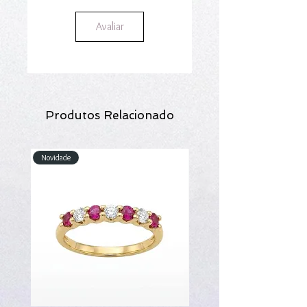
Avaliar
Produtos Relacionado
Novidade
Novidade