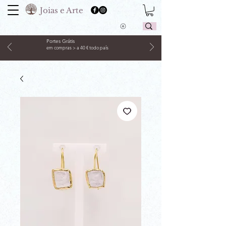
Joias e Arte
Portes Grátis
em compras > a 40 € todo país