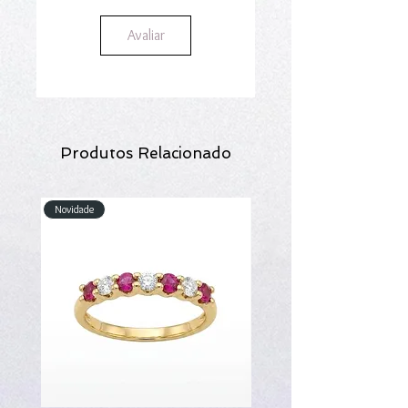
Avaliar
Produtos Relacionado
Novidade
Novidade