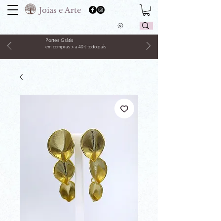
Joias e Arte
Portes Grátis
em compras > a 40 € todo país