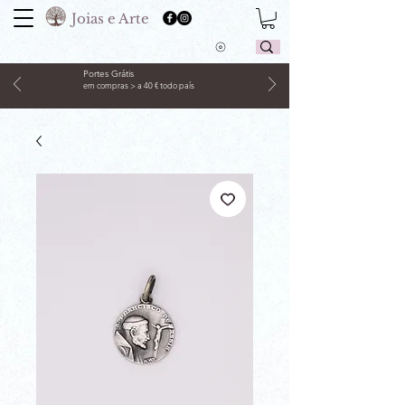
Joias e Arte
Portes Grátis
em compras > a 40 € todo país