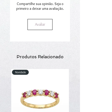
entrega em 3 dias, para os produtos em
Compartilhe sua opinião. Seja o
stock. O direito de devolução não se
primeiro a deixar uma avaliação.
aplica aos produtos personalizados.
Avaliar
Produtos Relacionado
Novidade
Novidade