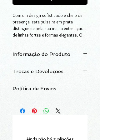
Com um design sofisticado e cheio de
presença, esta pulseira em prata
distingue-se pela sua malha entrelaçada
de linhas fortes e formas elegantes. O
fecho de destaque, cravado com
zircónias em pavé, confere-lhe um toque
Informação do Produto
extra de glamour e brilho. Larga e
envolvente, adapta-se com conforto e
Pulseira em prata com zircónias,
graciosidade ao pulso, como uma
Trocas e Devoluções
disponível em dois acabamentos:
extensão natural da elegância feminina.
dourada ou com ródio.
Uma afirmação de estilo e bom gosto,
Após a data da receção do artigo,
Prata: 925‰
ideal para mulheres que apreciam moda
Política de Envios
dispõe de um prazo de 14 dias seguidos
Peso: 38.5g
e gostam de marcar pela diferença, sem
para trocar ou devolver os artigos
O artigo é entregue num prazo médio de
abdicar da subtileza. Acessório distinto,
adquiridos na loja online.
72 horas, excluindo-se situações de
pensado para valorizar cada momento
Para mais informações consulte a nossa
demora por motivos alheios aos nossos
com sofisticação e brilho.
secção
Trocas e Devoluções.
serviços.
Disponível em duas versões: prata
Fazemos entregas em Portugal
dourada, para quem prefere tons
Continental e Ilhas.
quentes e luxuosos; prata com
Ainda não há avaliações
Para mais informações consulte a nossa
acabamento em ródio, para um visual