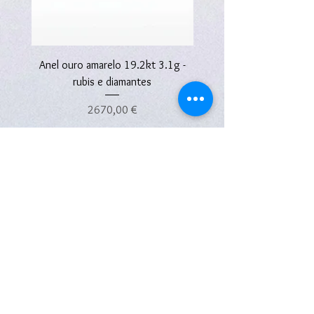
Anel ouro amarelo 19.2kt 3.1g -
Anel ouro amarelo 19.2kt
rubis e diamantes
Preço
2670,00 €
Subscreva a nossa Newsletter
Subscreva a nossa newsletter e desfrute de
vantagens exclusivas!
Receba novidades, acesso antecipado a campanhas
especiais, ofertas exclusivas e benefícios únicos do
Programa de Fidelidade
MyJoiaseArte
.