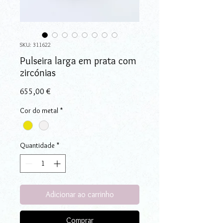
SKU: 311622
Pulseira larga em prata com
zircónias
Preço
655,00 €
Cor do metal
*
Quantidade
*
Adicionar ao carrinho
Comprar