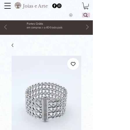
Joias e Arte
Portes Grátis
em compras > a 40 € todo país