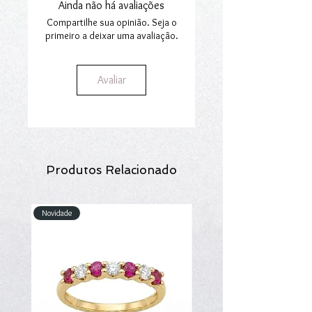
Ainda não há avaliações
A gravação pode prolongar o prazo de
entrega em 3 dias, para os produtos em
Compartilhe sua opinião. Seja o
stock. O direito de devolução não se
primeiro a deixar uma avaliação.
aplica aos produtos personalizados.
Avaliar
Produtos Relacionado
Novidade
Novidade