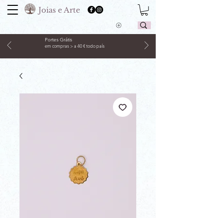
Joias e Arte
Portes Grátis
em compras > a 40 € todo país