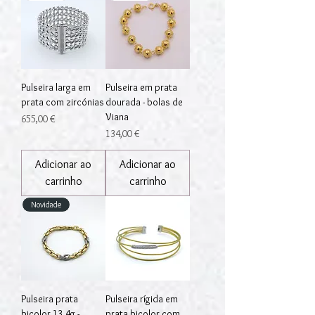
Pulseira larga em
Pulseira em prata
prata com zircónias
dourada - bolas de
Viana
Preço
655,00 €
Preço
134,00 €
Adicionar ao
Adicionar ao
carrinho
carrinho
Novidade
Pulseira prata
Pulseira rígida em
bicolor 13.4g -
prata bicolor com