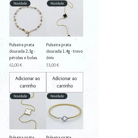
Novidade
Novidade
Pulseira prata
Pulseira prata
dourada 2.3g -
dourada 1.4g - trevo
pérolas e bolas
ónix
Preço
Preço
62,00 €
53,00 €
Adicionar ao
Adicionar ao
carrinho
carrinho
Novidade
Novidade
Pulseira prata
Pulseira prata