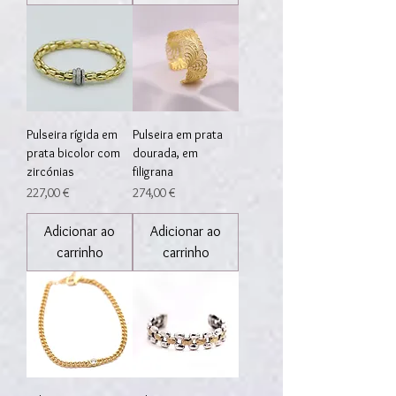
Pulseira rígida em
Pulseira em prata
prata bicolor com
dourada, em
zircónias
filigrana
Preço
Preço
227,00 €
274,00 €
Adicionar ao
Adicionar ao
carrinho
carrinho