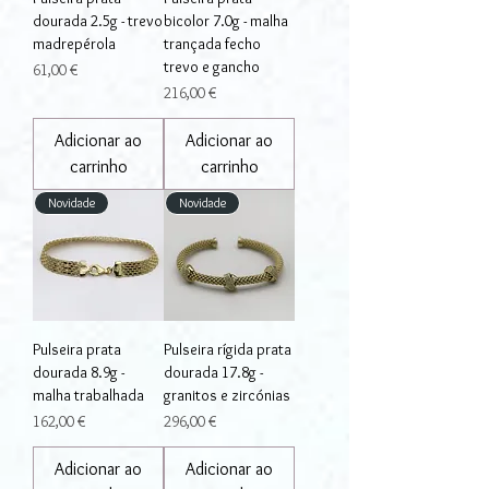
dourada 2.5g - trevo
bicolor 7.0g - malha
madrepérola
trançada fecho
trevo e gancho
Preço
61,00 €
Preço
216,00 €
Adicionar ao
Adicionar ao
carrinho
carrinho
Novidade
Novidade
Pulseira prata
Pulseira rígida prata
dourada 8.9g -
dourada 17.8g -
malha trabalhada
granitos e zircónias
Preço
Preço
162,00 €
296,00 €
Adicionar ao
Adicionar ao