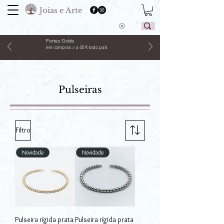
Joias e Arte
Portes Grátis
em compras > a 40 € todo país
Pulseiras
Filtro
Novidade
Novidade
Pulseira rígida prata
Pulseira rígida prata