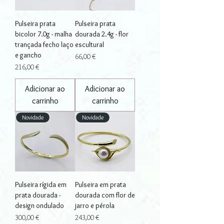
Pulseira prata
Pulseira prata
bicolor 7.0g - malha
dourada 2.4g - flor
trançada fecho laço
escultural
e gancho
Preço
66,00 €
Preço
216,00 €
Adicionar ao
Adicionar ao
carrinho
carrinho
Novidade
Novidade
Pulseira rígida em
Pulseira em prata
prata dourada -
dourada com flor de
design ondulado
jarro e pérola
Preço
Preço
300,00 €
243,00 €