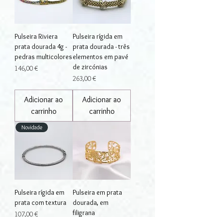
Pulseira Riviera
Pulseira rígida em
prata dourada 4g -
prata dourada - três
pedras multicolores
elementos em pavé
de zircónias
Preço
146,00 €
Preço
263,00 €
Adicionar ao
Adicionar ao
carrinho
carrinho
Novidade
Pulseira rígida em
Pulseira em prata
prata com textura
dourada, em
filigrana
Preço
107,00 €