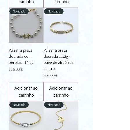
carrinho
carrinho
Novidade
Novidade
Pulseira prata
Pulseira prata
dourada com
dourada 11.2g -
pérolas - 14.3g
pavé de zircónias
centro
Preço
116,00 €
Preço
203,00 €
Adicionar ao
Adicionar ao
carrinho
carrinho
Novidade
Novidade