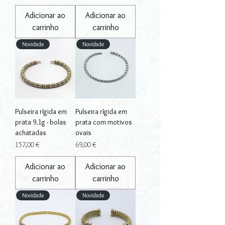
Adicionar ao
Adicionar ao
carrinho
carrinho
Novidade
Novidade
Pulseira rígida em
Pulseira rígida em
prata 9.1g - bolas
prata com motivos
achatadas
ovais
Preço
Preço
157,00 €
69,00 €
Adicionar ao
Adicionar ao
carrinho
carrinho
Novidade
Novidade