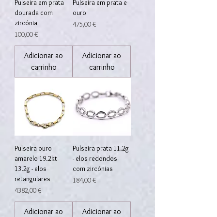
Pulseira em prata
Pulseira em prata e
dourada com
ouro
zircónia
Preço
475,00 €
Preço
100,00 €
Adicionar ao
Adicionar ao
carrinho
carrinho
Pulseira ouro
Pulseira prata 11.2g
amarelo 19.2kt
- elos redondos
13.2g - elos
com zircónias
retangulares
Preço
184,00 €
Preço
4382,00 €
Adicionar ao
Adicionar ao