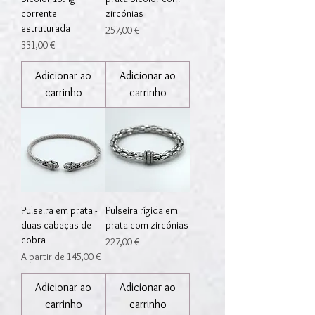
corrente
zircónias
estruturada
Preço
257,00 €
Preço
331,00 €
Adicionar ao
Adicionar ao
carrinho
carrinho
Pulseira em prata -
Pulseira rígida em
duas cabeças de
prata com zircónias
cobra
Preço
227,00 €
Preço promocional
A partir de
145,00 €
Adicionar ao
Adicionar ao
carrinho
carrinho