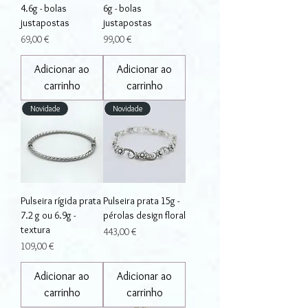
4.6g - bolas
6g - bolas
justapostas
justapostas
Preço
Preço
69,00 €
99,00 €
Adicionar ao
Adicionar ao
carrinho
carrinho
Novidade
Novidade
Pulseira rígida prata
Pulseira prata 15g -
7.2 g ou 6.9g -
pérolas design floral
textura
Preço
443,00 €
Preço
109,00 €
Adicionar ao
Adicionar ao
carrinho
carrinho