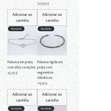
Preço
269,00 €
Adicionar ao
Adicionar ao
carrinho
carrinho
Novidade
Novidade
Pulseira em prata
Pulseira rígida em
com dois corações
prata com
segmentos
Preço
42,00 €
cilíndricos
Preço
74,00 €
Adicionar ao
Adicionar ao
carrinho
carrinho
Novidade
Novidade