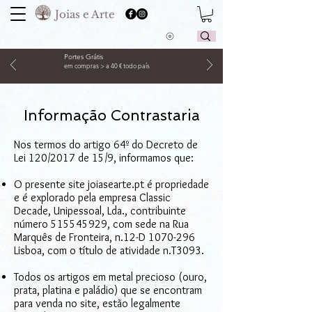
Joias e Arte
Portes Grátis
em compras > a 40 € todo país
Informação Contrastaria
Nos termos do artigo 64º do Decreto de
Lei 120/2017 de 15/9, informamos que:
O presente site joiasearte.pt é propriedade
e é explorado pela empresa Classic
Decade, Unipessoal, Lda., contribuinte
número
515545929
, com sede na Rua
Marquês de Fronteira, n.12-D
1070-296
Lisboa, com o título de atividade n.T3093.
Todos os artigos em metal precioso (ouro,
prata, platina e paládio) que se encontram
para venda no site, estão legalmente