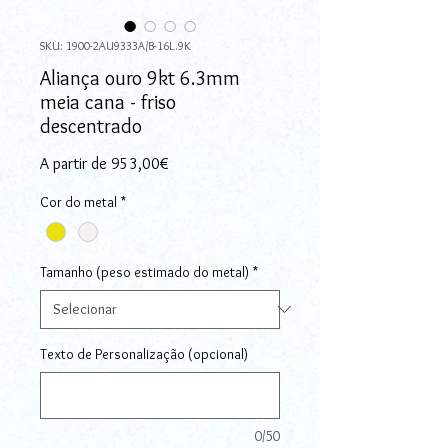
SKU: 1900-2AU9333A/B-16L.9K
Aliança ouro 9kt 6.3mm
meia cana - friso
descentrado
Preço promocional
A partir de
953,00€
Cor do metal
*
Tamanho (peso estimado do metal)
*
Texto de Personalização (opcional)
0/50