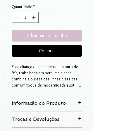
Quantidade
*
Adicionar ao carrinho
Comprar
Esta aliança de casamento em ouro de
9Kt, trabalhada em perfil meia cana,
combina a pureza das linhas clássicas
com um toque de modernidade subtil. O
seu brilho espelhado valoriza a nobreza
do metal e confere-lhe uma presença
Informação do Produto
elegante, ideal para celebrar
compromissos que merecem ser
Aliança em ouro, meia cana com friso
lembrados para sempre.
Trocas e Devoluções
descentrado. Disponível em ouro
O elemento que torna esta peça
amarelo e ouro branco.
verdadeiramente especial é o friso
Após a data da receção do artigo,