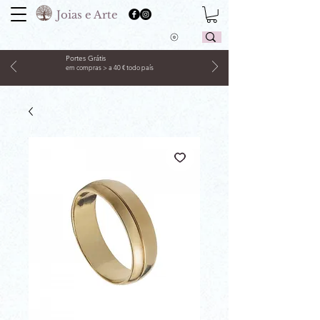
Joias e Arte
Portes Grátis
em compras > a 40 € todo país