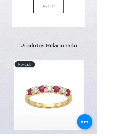
Avaliar
Produtos Relacionado
Novidade
Novidade