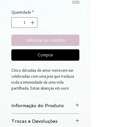
0/50
Quantidade
*
Adicionar ao carrinho
Comprar
Cinco décadas de amor merecem ser
celebradas com uma joia que traduza
toda a intensidade de uma vida
partilhada. Estas alianças em ouro
bicolor, de perfil meia cana, foram
desenhadas especialmente para
Informação do Produto
assinalar os 50 anos das Bodas de
Ouro, unindo tradição, elegância e um
Aliança em ouro bicolor (branco e
simbolismo profundo.
Trocas e Devoluções
amarelo), meia cana, 50 Anos. Disponível
O detalhe que distingue esta peça é o