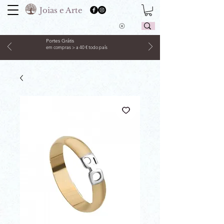
Joias e Arte
Portes Grátis
em compras > a 40 € todo país