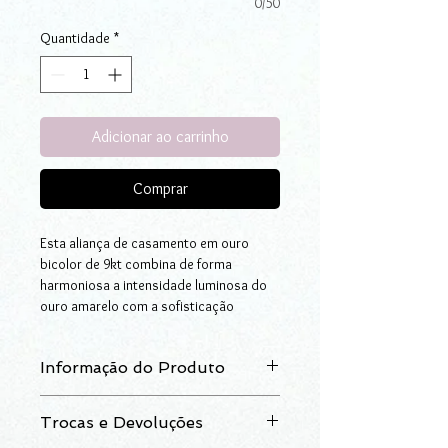
0/50
Quantidade
*
Adicionar ao carrinho
Comprar
Esta aliança de casamento em ouro
bicolor de 9kt combina de forma
harmoniosa a intensidade luminosa do
ouro amarelo com a sofisticação
discreta do ouro branco, resultando
numa peça equilibrada e intemporal.
Informação do Produto
Disponível em duas versões distintas,
permite escolher entre o fio central em
Aliança em ouro bicolor (branco e
ouro amarelo ladeado por margens em
Trocas e Devoluções
amarelo), anilha (perfil plano), de
ouro branco, ou o fio central em ouro
acabamento polido. Disponível em duas