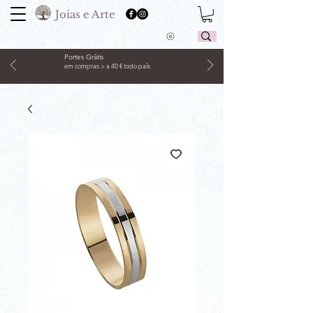
Joias e Arte
Portes Grátis
em compras > a 40 € todo país