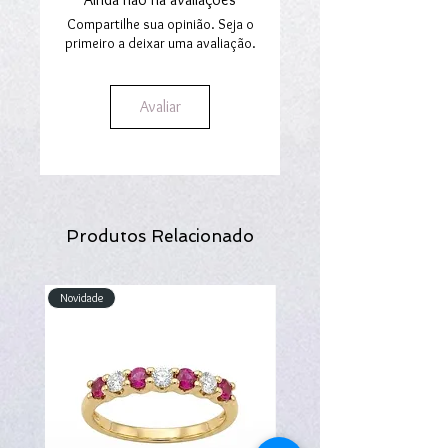
A gravação pode prolongar o prazo de
entrega em 3 dias, para os produtos em
Compartilhe sua opinião. Seja o
stock. O direito de devolução não se
primeiro a deixar uma avaliação.
aplica aos produtos personalizados.
Avaliar
Produtos Relacionado
Novidade
Novidade