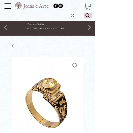
Joias e Arte
Portes Grátis
em compras > a 40 € todo país