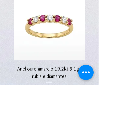
Anel ouro amarelo 19.2kt 3.1g -
Anel ouro amarelo 19.2kt
rubis e diamantes
Price
2 670,00€
Subscreva a nossa Newsletter