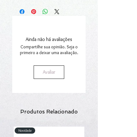
Pode consultar
aqui
o nosso guia de
Continental e Ilhas.
tamanhos.
Para mais informações consulte a
nossa secção
Envios e Encomendas.
Ainda não há avaliações
Compartilhe sua opinião. Seja o
primeiro a deixar uma avaliação.
Avaliar
Produtos Relacionado
Novidade
Novidade