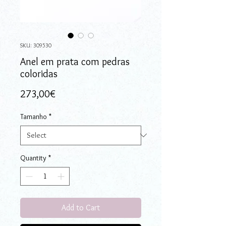
SKU: 309530
Anel em prata com pedras
coloridas
Price
273,00€
Tamanho
*
Quantity
*
Add to Cart