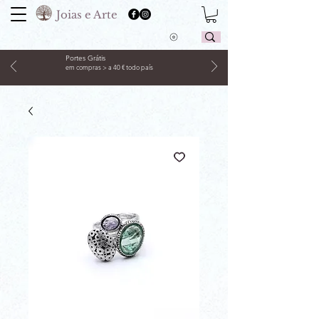
Joias e Arte
Portes Grátis
em compras > a 40 € todo país