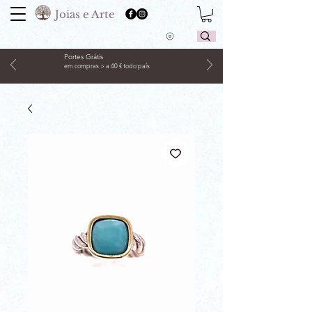
Joias e Arte
Portes Grátis
em compras > a 40 € todo país