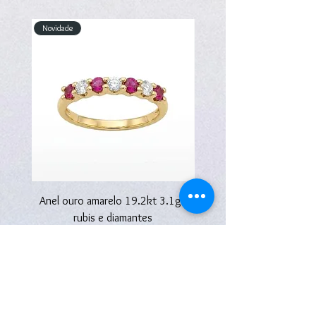
Novidade
Novidade
Anel ouro amarelo 19.2kt 3.1g -
Anel ouro amarelo 19.2kt
rubis e diamantes
Preço
2670,00 €