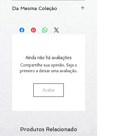
secção
Trocas e Devoluções.
Pode consultar
aqui
o nosso guia de
serviços.
Da Mesma Coleção
tamanhos.
Fazemos entregas em Portugal
Continental e Ilhas.
Fio: SKU -
308620
Para mais informações consulte a nossa
secção
Envios e Encomendas.
Ainda não há avaliações
Compartilhe sua opinião. Seja o
primeiro a deixar uma avaliação.
Avaliar
Produtos Relacionado