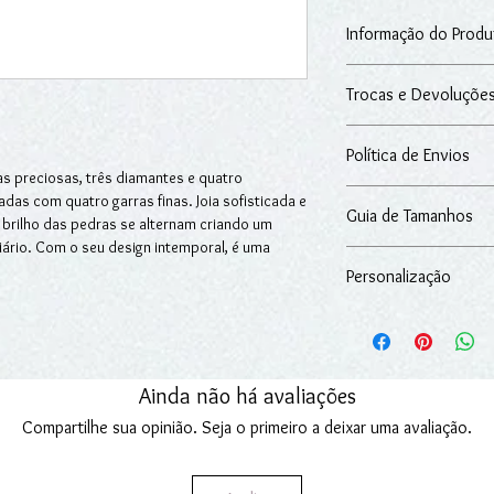
Informação do Produ
Anel em ouro amarelo
Trocas e Devoluçõe
brilhante e 3 diamant
Ouro: 19.2kt
Após a data da receçã
Peso: 3.2g
Política de Envios
14 dias seguidos para 
Diamantes: 0.20ct (tota
s preciosas, três diamantes e quatro
adquiridos na loja onli
Esmeraldas: 0.28ct (tot
O artigo é entregue n
adas com quatro garras finas. Joia sofisticada e
Para mais informações
A peça vem acompanh
Guia de Tamanhos
excluindo-se situaçõe
 brilho das pedras se alternam criando um
Devoluções.
nossos serviços.
diário. Com o seu design intemporal, é uma
Pode consultar
aqui
o 
Fazemos entregas em Po
ado, simbolizando o compromisso e a beleza
Personalização
Para mais informações
Encomendas.
Pode personalizar o 
especial.
Oferecemos a gravação!
Escreva o texto que p
Ainda não há avaliações
"
Texto de Personaliz
Compartilhe sua opinião. Seja o primeiro a deixar uma avaliação.
A gravação pode prolo
para os produtos em s
se aplica aos produto