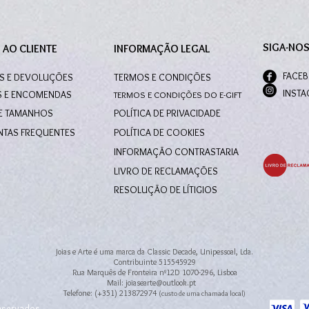
SIGA-NO
 AO CLIENTE
INFORMAÇÃO LEGAL
FACE
S E DEVOLUÇÕES
TERMOS E CONDIÇÕES
INST
S E ENCOMENDAS
TERMOS E CONDIÇÕES DO E-GIFT
DE TAMANHOS
POLÍTICA DE PRIVACIDADE
NTAS FREQUENTES
POLÍTICA DE COOKIES
INFORMAÇÃO CONTRASTARIA
LIVRO DE RECLAMAÇÕES
RESOLUÇÃO DE LÍTIGIOS
Joias e Arte é uma marca da Classic Decade, Unipessoal, Lda.
Contribuinte 515545929
Rua Marquês de Fronteira nº12D 1070-296, Lisboa
Mail: joiasearte@outlook.pt
Telefone: (+351) 213872974
(custo de uma chamada local)
Reservados