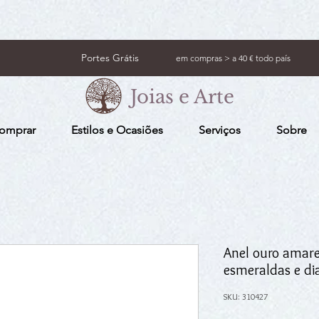
Portes Grátis
em compras > a 40 € todo país
Joias e Arte
omprar
Estilos e Ocasiões
Serviços
Sobre
Anel ouro amare
esmeraldas e d
SKU: 310427