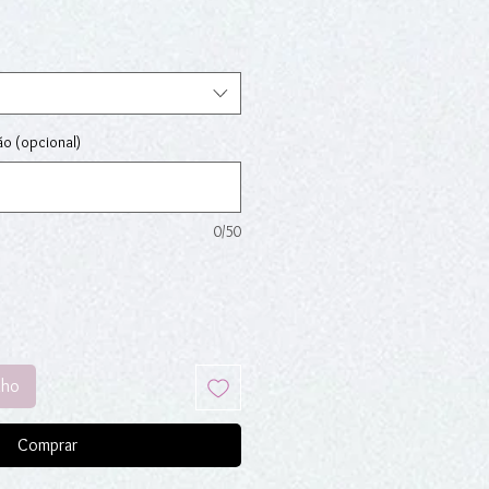
ão (opcional)
0/50
nho
Comprar