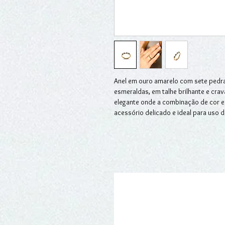
Anel em ouro amarelo com sete pedra
esmeraldas, em talhe brilhante e crav
elegante onde a combinação de cor e
acessório delicado e ideal para uso 
excelente escolha como anel de noiv
do amor eterno.