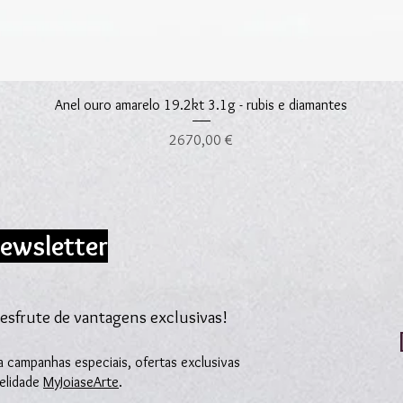
Visualização rápida
Anel ouro amarelo 19.2kt 3.1g - rubis e diamantes
Preço
2670,00 €
ewsletter
esfrute de vantagens exclusivas!
 campanhas especiais, ofertas exclusivas
delidade
MyJoiaseArte
.