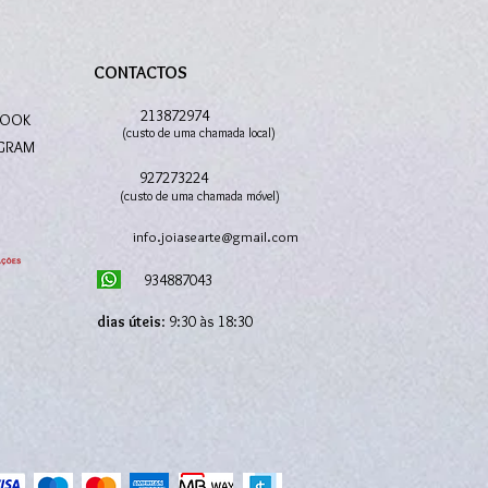
CONTACTOS
S
213872974
BOOK
(custo de uma chamada local)
AGRAM
927273224
(custo de uma chamada móvel)
info.joiasearte@gmail.com
934887043
dias úteis
: 9:30 às 18:30