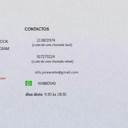
CONTACTOS
S
213872974
BOOK
(custo de uma chamada local)
AGRAM
927273224
(custo de uma chamada móvel)
info.joiasearte@gmail.com
934887043
dias úteis
: 9:30 às 18:30