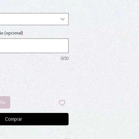
ão (opcional)
0/50
nho
Comprar