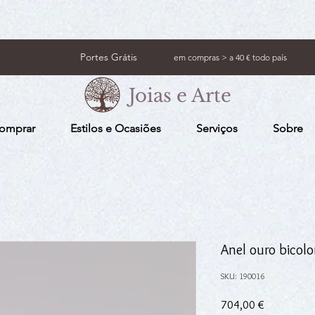
Portes Grátis
em compras > a 40 € todo país
Joias e Arte
omprar
Estilos e Ocasiões
Serviços
Sobre
Anel ouro bicolor
SKU: 190016
Preço
704,00 €