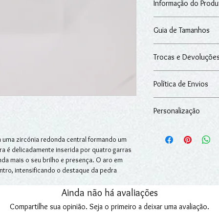
Informação do Produ
Anel em ouro bicolor (
Guia de Tamanhos
solitário.
Ouro: 9kt
Pode consultar
aqui
o 
Peso: 2.5g
Trocas e Devoluçõe
Após a data da receçã
Política de Envios
14 dias seguidos para 
adquiridos na loja onli
O artigo é entregue n
Personalização
excluindo-se situaçõe
Para mais informações
nossos serviços.
Devoluções.
Pode personalizar o 
Fazemos entregas em Po
m uma zircónia redonda central formando um
especial.
Para mais informações
dra é delicadamente inserida por quatro garras
Oferecemos a gravação!
Encomendas
.
nda mais o seu brilho e presença. O aro em
Escreva o texto que p
tro, intensificando o destaque da pedra
"
Texto de Personaliz
uro amarelo e branco cria um contraste
A gravação pode prolo
ássica e requintada, perfeita para celebrar o
para os produtos em s
Ainda não há avaliações
aplica aos produtos p
Compartilhe sua opinião. Seja o primeiro a deixar uma avaliação.