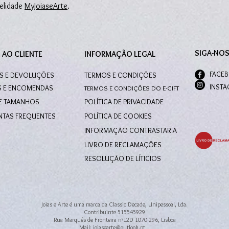
delidade
MyJoiaseArte
.
SIGA-NO
 AO CLIENTE
INFORMAÇÃO LEGAL
FACE
S E DEVOLUÇÕES
TERMOS E CONDIÇÕES
INST
S E ENCOMENDAS
TERMOS E CONDIÇÕES DO E-GIFT
DE TAMANHOS
POLÍTICA DE PRIVACIDADE
NTAS FREQUENTES
POLÍTICA DE COOKIES
INFORMAÇÃO CONTRASTARIA
LIVRO DE RECLAMAÇÕES
RESOLUÇÃO DE LÍTIGIOS
Joias e Arte é uma marca da Classic Decade, Unipessoal, Lda.
Contribuinte 515545929
Rua Marquês de Fronteira nº12D 1070-296, Lisboa
Mail: joiasearte@outlook.pt