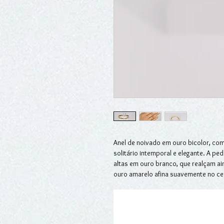
Anel de noivado em ouro bicolor, co
solitário intemporal e elegante. A pe
altas em ouro branco, que realçam ai
ouro amarelo afina suavemente no cen
central. A combinação dos tons de o
sofisticado e harmonioso. Uma joia cl
amor.