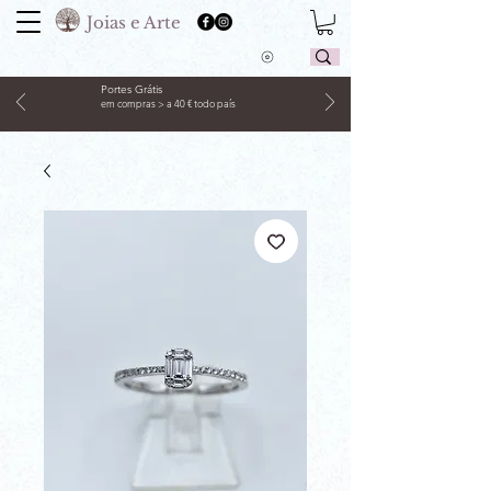
Joias e Arte
Portes Grátis
em compras > a 40 € todo país