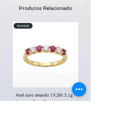
Produtos Relacionado
Novidade
Novidade
Anel ouro amarelo 19.2kt 3.1g -
Anel ouro amarelo 19.2kt
rubis e diamantes
Preço
2670,00 €