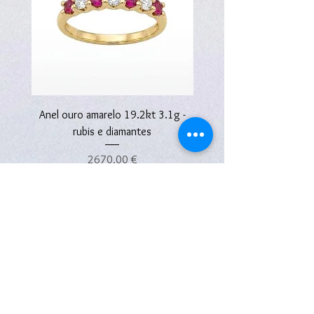
Anel ouro amarelo 19.2kt 3.1g -
Anel ouro amarelo 19.2kt
rubis e diamantes
Preço
2670,00 €
Subscreva a nossa Newsletter
Subscreva a nossa newsletter e desfrute de
vantagens exclusivas!