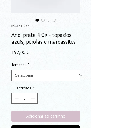
SKU: 311786
Anel prata 4.0g - topázios
azuis, pérolas e marcassites
Preço
197,00 €
Tamanho
*
Quantidade
*
Adicionar ao carrinho