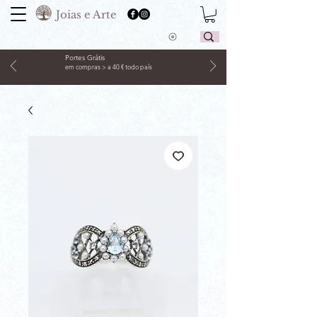
Joias e Arte
Portes Grátis
em compras > a 40 € todo país