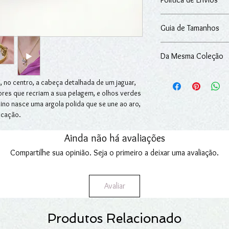
14 dias seguidos para 
adquiridos na loja onli
O artigo é entregue n
Para mais informações
Guia de Tamanhos
excluindo-se situaçõe
Devoluções
.
nossos serviços.
Pode consultar
aqui
o 
Fazemos entregas em Po
Da Mesma Coleção
Para mais informações
Encomendas
.
Colar: SKU -
311621
 no centro, a cabeça detalhada de um jaguar,
Brincos: SKU -
311663
ores que recriam a sua pelagem, e olhos verdes
Anel cabeça de panter
lino nasce uma argola polida que se une ao aro,
ticação.
uidez, garante conforto no uso sem perder a
, coragem e beleza exótica, este anel conjuga
Ainda não há avaliações
ão moderna e marcante, pensada para mulheres
Compartilhe sua opinião. Seja o primeiro a deixar uma avaliação.
 expressão.
Avaliar
Produtos Relacionado