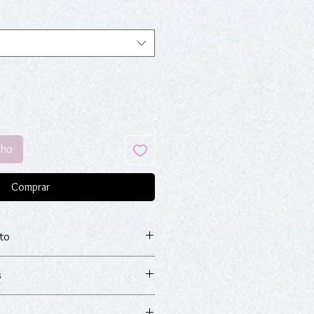
nho
Comprar
to
com banho de ouro e zircónias pretas,
s
o do artigo, dispõe de um prazo de