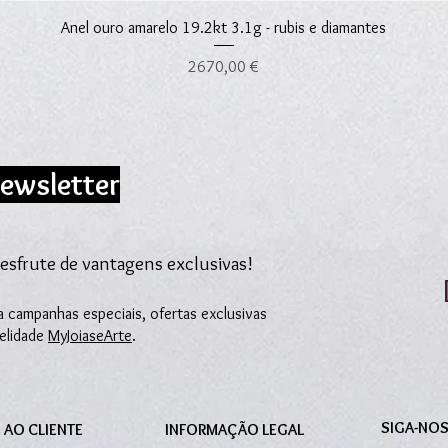
Visualização rápida
Anel ouro amarelo 19.2kt 3.1g - rubis e diamantes
Preço
2670,00 €
ewsletter
esfrute de vantagens exclusivas!
 campanhas especiais, ofertas exclusivas
delidade
MyJoiaseArte
.
SIGA-NO
 AO CLIENTE
INFORMAÇÃO LEGAL