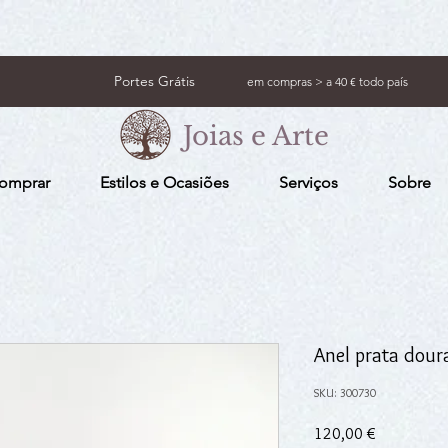
Portes Grátis
em compras > a 40 € todo país
Joias e Arte
omprar
Estilos e Ocasiões
Serviços
Sobre
Anel prata dour
SKU: 300730
Preço
120,00 €