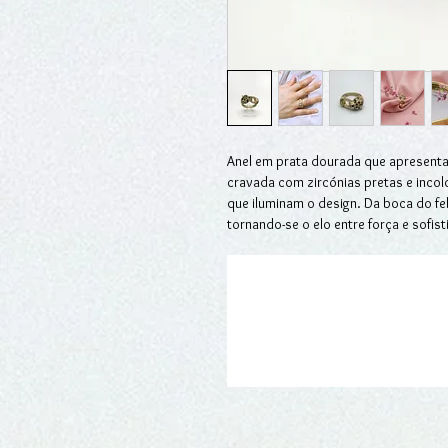
Anel em prata dourada que apresenta,
cravada com zircónias pretas e incol
que iluminam o design. Da boca do fe
tornando-se o elo entre força e sofis
O aro, trabalhado com equilíbrio e fl
imponência da peça. Símbolo de poder
irreverência e elegância numa criaç
que procuram joias com identidade e