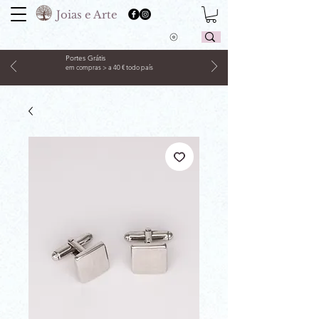
Joias e Arte
Portes Grátis
em compras > a 40 € todo país