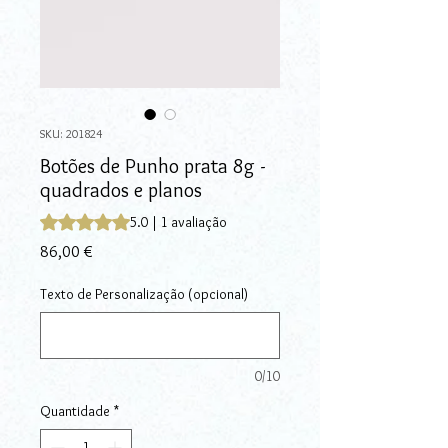
SKU: 201824
Botões de Punho prata 8g -
quadrados e planos
A classificação é 5.0 de 5 estrelas com base em 1 avalia
5.0 | 1 avaliação
Preço
86,00 €
Texto de Personalização (opcional)
0/10
Quantidade
*