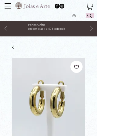
Joias e Arte
Portes Grátis
em compras > a 40 € todo país