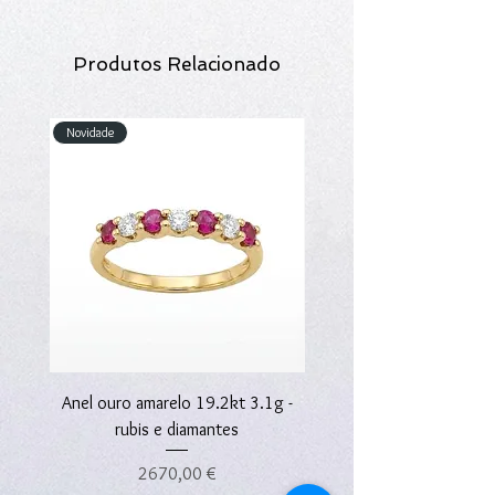
Produtos Relacionado
Novidade
Novidade
Anel ouro amarelo 19.2kt 3.1g -
Anel ouro amarelo 19.2kt
rubis e diamantes
Preço
2670,00 €