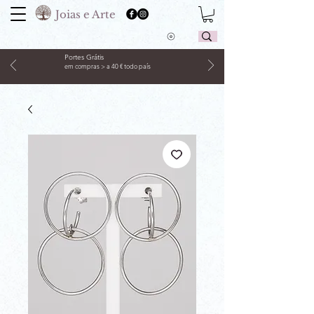
Joias e Arte
Portes Grátis
em compras > a 40 € todo país