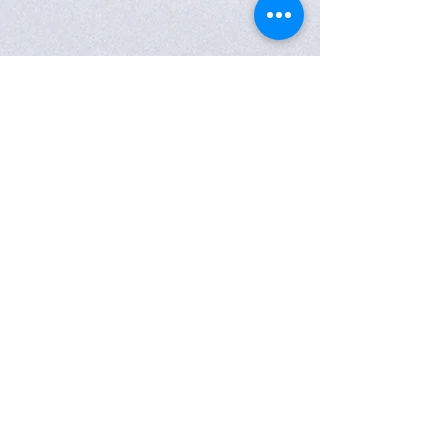
Subscreva a nossa Newsletter
Subscreva a nossa newsletter e desfrute de
vantagens exclusivas!
Receba novidades, acesso antecipado a campanhas
especiais, ofertas exclusivas e benefícios únicos do
Programa de Fidelidade
MyJoiaseArte
.
Clique aqui para subscrever
SIGA-NOS
CONTACTOS
JOIAS E ARTE