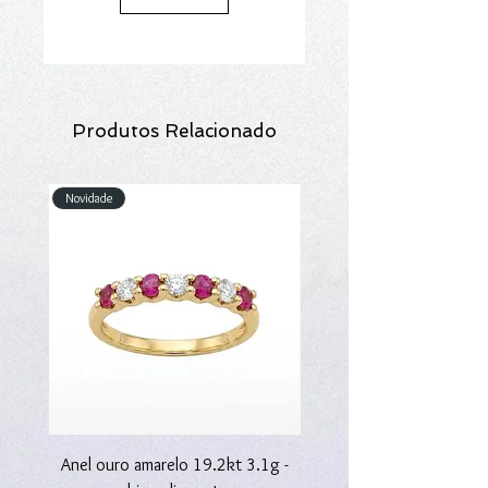
Produtos Relacionado
Novidade
Novidade
Anel ouro amarelo 19.2kt 3.1g -
Anel ouro amarelo 19.2kt