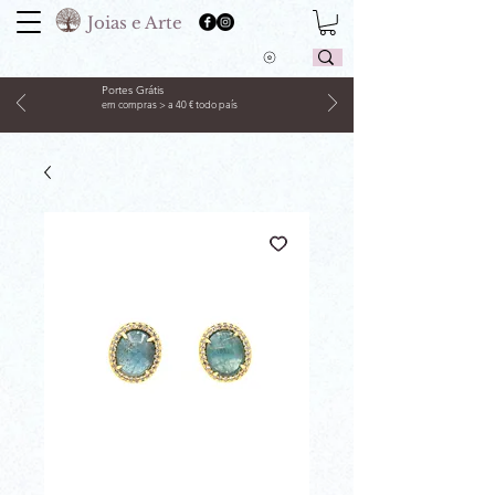
Joias e Arte
Portes Grátis
em compras > a 40 € todo país