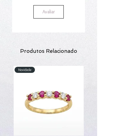
Avaliar
Produtos Relacionado
Novidade
Novidade