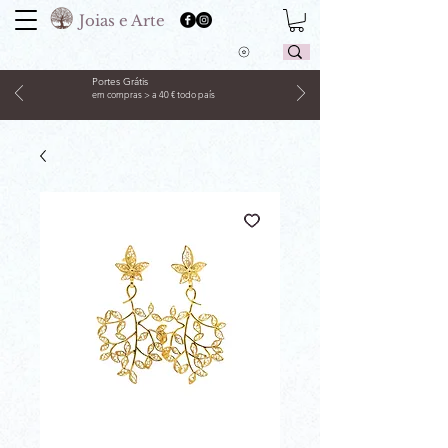
Joias e Arte
Portes Grátis
em compras > a 40 € todo país