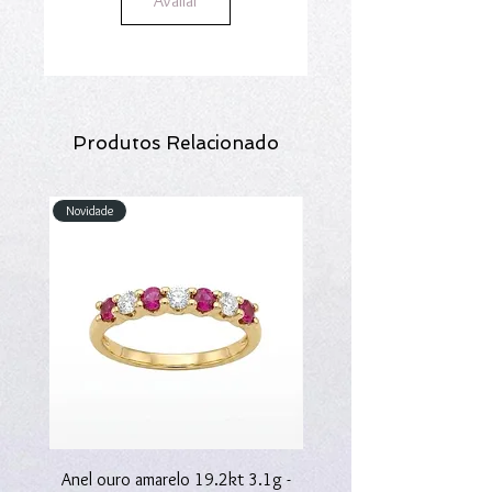
Avaliar
Produtos Relacionado
Novidade
Novidade
Anel ouro amarelo 19.2kt 3.1g -
Anel ouro amarelo 19.2kt