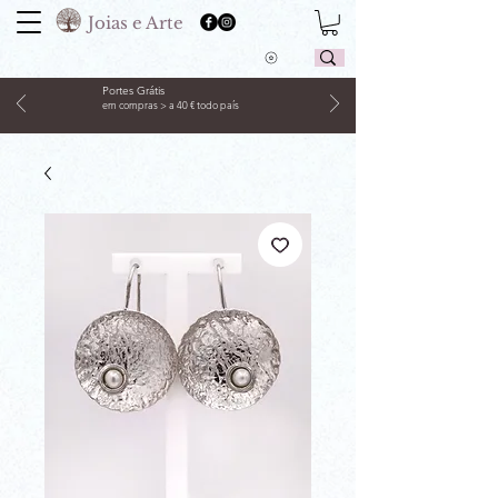
Joias e Arte
Portes Grátis
em compras > a 40 € todo país