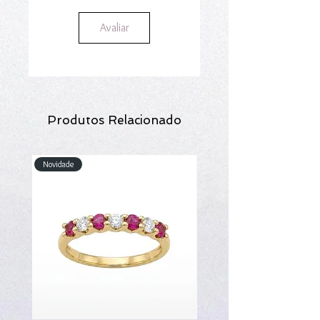
Avaliar
Produtos Relacionado
Novidade
Novidade