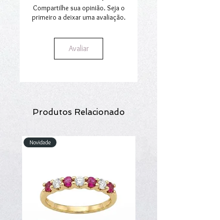
secção
Envios e Encomendas
.
Compartilhe sua opinião. Seja o
primeiro a deixar uma avaliação.
Avaliar
Produtos Relacionado
Novidade
Novidade