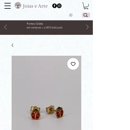
Joias e Arte
Portes Grátis
em compras > a 40 € todo país