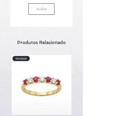
Avaliar
Produtos Relacionado
Novidade
Novidade