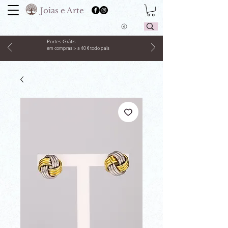
Joias e Arte
Portes Grátis
em compras > a 40 € todo país