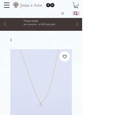
Joias e Arte
Portes Grátis
em compras > a 40 € todo país