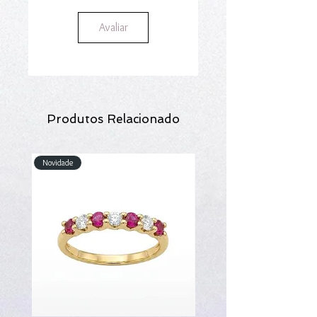
Avaliar
Produtos Relacionado
Novidade
Novidade