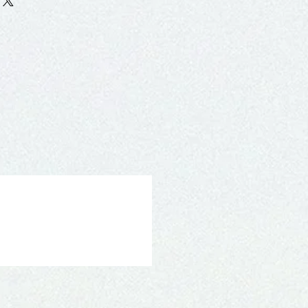
s de demora por motivos alheios aos
rtugal Continental e Ilhas.
 consulte a nossa secção
Envios e