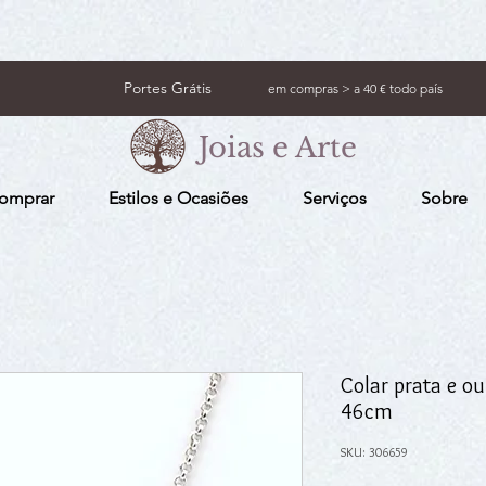
Portes Grátis
em compras > a 40 € todo país
Joias e Arte
omprar
Estilos e Ocasiões
Serviços
Sobre
Colar prata e ou
46cm
SKU: 306659