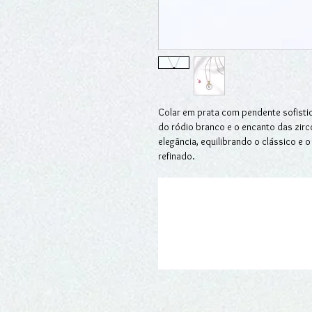
Colar em prata com pendente sofisti
do ródio branco e o encanto das zirc
elegância, equilibrando o clássico e
refinado.
O pendente central, em forma de círcu
delicadamente, destaca-se pelo seu 
maior, redonda e reluzente, suspensa 
adiciona um toque de luxo discreto.
Uma peça versátil e intemporal, perfe
charme e brilho em qualquer ocasião.