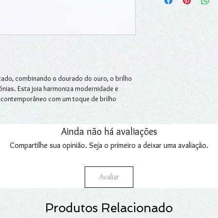
excluindo-se situaçõe
Devoluções.
nossos serviços.
Fazemos entregas em Po
Para mais informações
Encomendas.
cado, combinando o dourado do ouro, o brilho
ónias. Esta joia harmoniza modernidade e
 o contemporâneo com um toque de brilho
lo cravado de zircónias que refletem a luz
design harmonioso. No centro, uma pedra
Ainda não há avaliações
por um elo duplo de ouro que liga à corrente,
Compartilhe sua opinião. Seja o primeiro a deixar uma avaliação.
ita para realçar looks sofisticados, conferindo
Avaliar
Produtos Relacionado