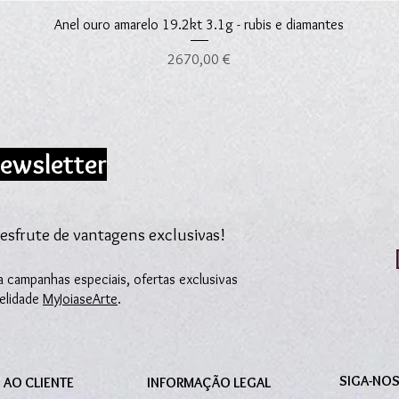
Visualização rápida
Anel ouro amarelo 19.2kt 3.1g - rubis e diamantes
Preço
2670,00 €
ewsletter
esfrute de vantagens exclusivas!
 campanhas especiais, ofertas exclusivas
delidade
MyJoiaseArte
.
SIGA-NO
 AO CLIENTE
INFORMAÇÃO LEGAL