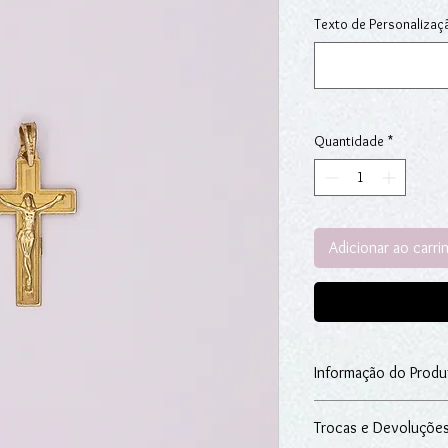
Texto de Personalizaç
Quantidade
*
Adicionar ao carri
Informação do Produ
Crucifixo em ouro ama
Trocas e Devoluçõe
Ouro: 9kt