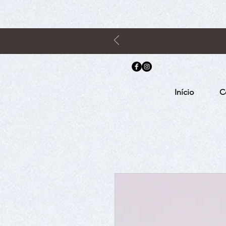
Início
C