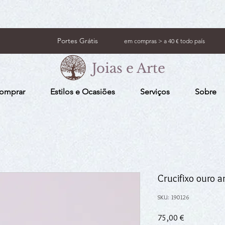
Portes Grátis
em compras > a 40 € todo país
Joias e Arte
omprar
Estilos e Ocasiões
Serviços
Sobre
Crucifixo ouro 
SKU: 190126
Preço
75,00 €