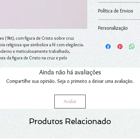
Peso: 0.3g
Após a data da receçã
Altura: 16mm
Política de Envios
14 dias seguidos para 
adquiridos na loja onli
O artigo é entregue n
Para mais informações
Personalização
excluindo-se situaçõe
Devoluções.
nossos serviços.
es (9kt), com figura de Cristo sobre cruz
Pode personalizar o 
Fazemos entregas em Po
ia religiosa que simboliza a fé com elegância.
especial.
Para mais informações
derno e meticulosamente trabalhado,
Oferecemos a gravação!
Encomendas.
s da figura de Cristo na cruz e pelo
Escreva o texto que p
fisticação. Ideal para ser usado como
"
Texto de Personaliz
e. Seja para uma celebração especial, um
Ainda não há avaliações
A gravação pode prolo
ão diária de fé, este crucifixo é uma peça
para os produtos em s
Compartilhe sua opinião. Seja o primeiro a deixar uma avaliação.
aplica aos produtos p
Avaliar
Produtos Relacionado