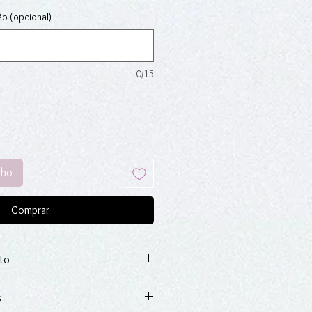
ão (opcional)
0/15
nho
Comprar
to
relo.
s