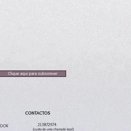
Clique aqui para subscrever
CONTACTOS
S
213872974
BOOK
(custo de uma chamada local)