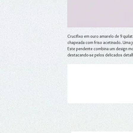
Crucifixo em ouro amarelo de 9 quilat
chapeada com friso acetinado. Uma jo
Este pendente combina um design mo
destacando-se pelos delicados detalhe
acabamento acetinado que confere so
pendente em qualquer tipo de corrent
presente significativo ou uma express
intemporal que transcende o estilo.