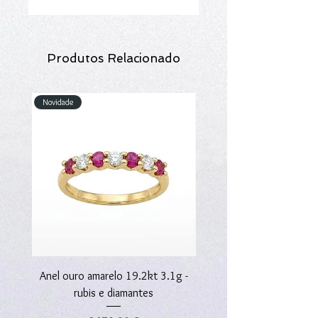
Produtos Relacionado
Novidade
Novidade
Anel ouro amarelo 19.2kt 3.1g -
Anel ouro amarelo 19.2kt
rubis e diamantes