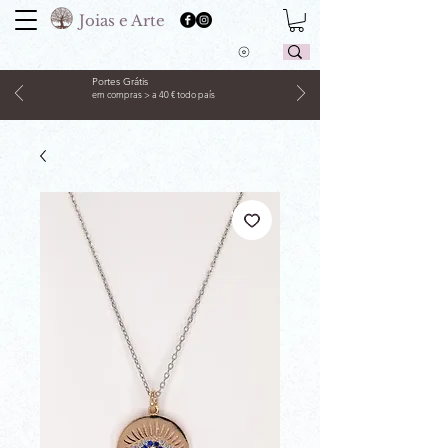
Joias e Arte
Portes Grátis
em compras > a 40 € todo país