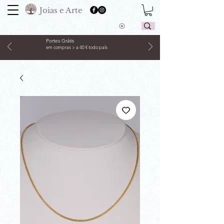
Joias e Arte
Portes Grátis
em compras > a 40 € todo país