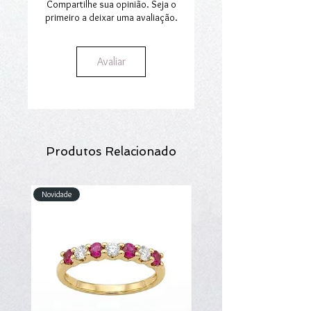
secção
Envios e Encomendas
.
Compartilhe sua opinião. Seja o
primeiro a deixar uma avaliação.
Avaliar
Produtos Relacionado
Novidade
Novidade