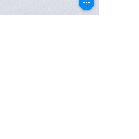
Subscreva a nossa Newsletter
Subscreva a nossa newsletter e desfrute de
vantagens exclusivas!
Receba novidades, acesso antecipado a campanhas
especiais, ofertas exclusivas e benefícios únicos do
Programa de Fidelidade
MyJoiaseArte
.
Clique aqui para subscrever
SIGA-NOS
CONTACTOS
JOIAS E ARTE