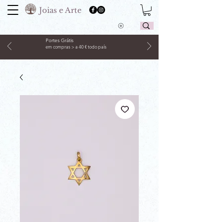
Joias e Arte
Portes Grátis
em compras > a 40 € todo país