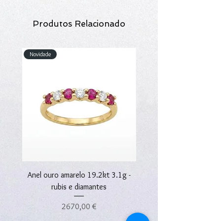
Produtos Relacionado
Novidade
Novidade
Anel ouro amarelo 19.2kt 3.1g -
Anel ouro amarelo 19.2kt
rubis e diamantes
Preço
2670,00 €