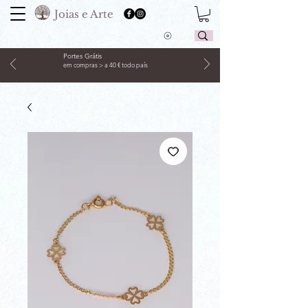
Joias e Arte
Portes Grátis
em compras > a 40 € todo país