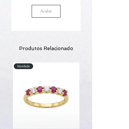
Avaliar
Produtos Relacionado
Novidade
Novidade