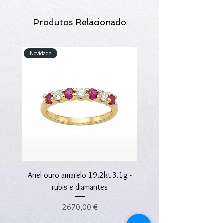
Produtos Relacionado
Novidade
Novidade
Anel ouro amarelo 19.2kt 3.1g -
Anel ouro amarelo 19.2kt
rubis e diamantes
Preço
2670,00 €