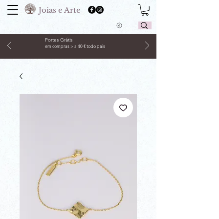
Joias e Arte
Portes Grátis
em compras > a 40 € todo país