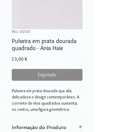
SKU: 202520
Pulseira em prata dourada
quadrado - Ania Haie
Preço
53,00 €
Esgotado
Pulseira em prata dourada que alia
delicadeza e design contemporâneo. A
corrente de elos quadrados sustenta,
no centro, uma figura geométrica
ondulada de quatro lados, cuja
superfície capta e reflete a luz com
Informação do Produto
subtileza. O contraste entre a geometria