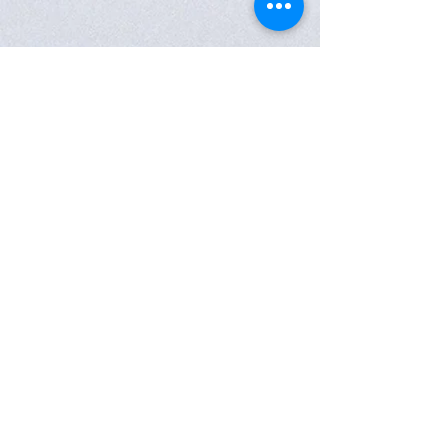
Subscreva a nossa Newsletter
Subscreva a nossa newsletter e desfrute de
vantagens exclusivas!
Receba novidades, acesso antecipado a campanhas
especiais, ofertas exclusivas e benefícios únicos do
Programa de Fidelidade
MyJoiaseArte
.
Clique aqui para subscrever
SIGA-NOS
CONTACTOS
JOIAS E ARTE