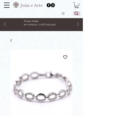
Joias e Arte
Portes Grátis
em compras > a 40 € todo país