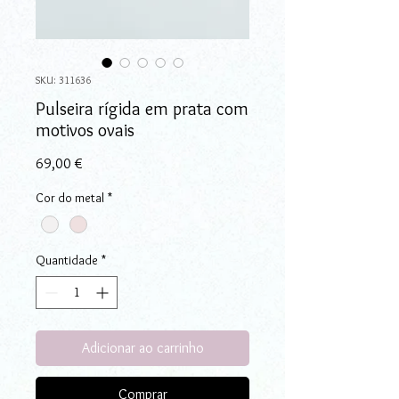
SKU: 311636
Pulseira rígida em prata com
motivos ovais
Preço
69,00 €
Cor do metal
*
Quantidade
*
Adicionar ao carrinho
Comprar