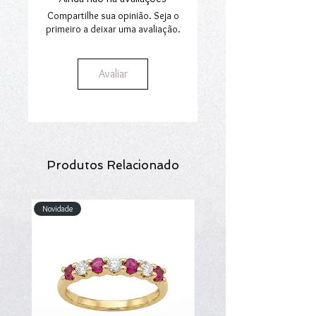
secção
Envios e Encomendas
.
de estilo.
Compartilhe sua opinião. Seja o
primeiro a deixar uma avaliação.
Avaliar
Produtos Relacionado
Novidade
Novidade