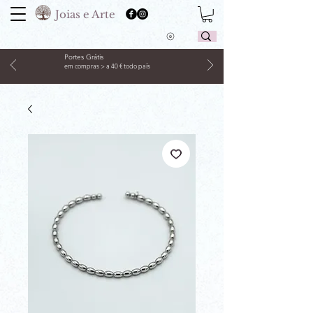
Joias e Arte
Portes Grátis
em compras > a 40 € todo país