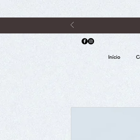
Início
C