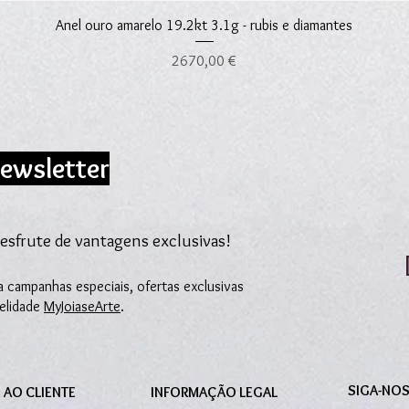
Visualização rápida
Anel ouro amarelo 19.2kt 3.1g - rubis e diamantes
Preço
2670,00 €
ewsletter
esfrute de vantagens exclusivas!
 campanhas especiais, ofertas exclusivas
delidade
MyJoiaseArte
.
SIGA-NO
 AO CLIENTE
INFORMAÇÃO LEGAL