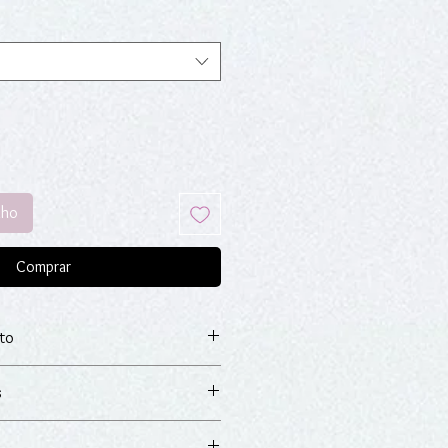
nho
Comprar
to
 com 17 diamantes em lapidação
s
o do artigo, dispõe de um prazo de