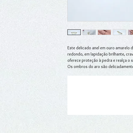
Este delicado anel em ouro amarelo d
redondo, em lapidação brilhante, cra
oferece proteção à pedra e realça o s
Os ombros do aro são delicadament
redondos em pavé, oito de cada lado,
estendendo-se até metade da aliança.
por discretas garras, garantem uma 
refinado.
Versátil e sofisticado, este anel rev
ou em combinação com outros anéis e
anel de noivado ou para celebrar u