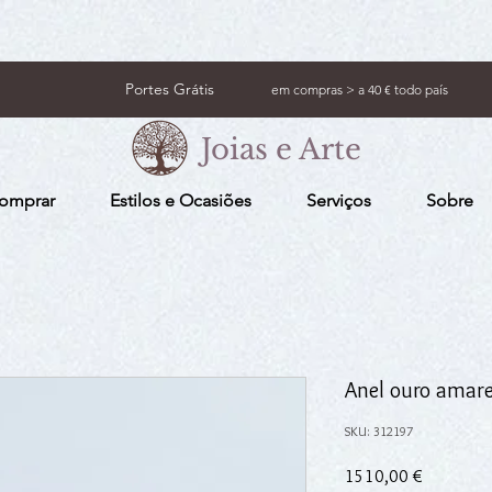
Portes Grátis
em compras > a 40 € todo país
Joias e Arte
omprar
Estilos e Ocasiões
Serviços
Sobre
Anel ouro amare
SKU: 312197
Preço
1510,00 €