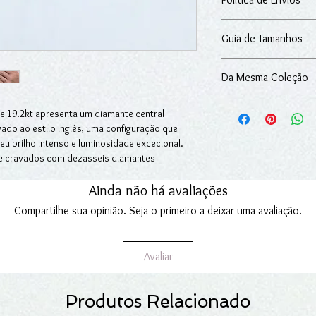
14 dias seguidos para 
Diamantes: 0.20ct (tota
adquiridos na loja onli
A peça vem acompanh
O artigo é entregue n
Para mais informações
Guia de Tamanhos
excluindo-se situaçõe
Devoluções.
nossos serviços.
Pode consultar
aqui
o 
Fazemos entregas em Po
Da Mesma Coleção
Para mais informações
Encomendas.
Anel com Rubis: SKU -
e 19.2kt apresenta um diamante central
Anel com Safiras: SKU 
vado ao estilo inglês, uma configuração que
eu brilho intenso e luminosidade excecional.
e cravados com dezasseis diamantes
 igualmente em lapidação brilhante,
 As pedras, dispostas lado a lado e protegidas
Ainda não há avaliações
excelente fixação, conforto e um acabamento
Compartilhe sua opinião. Seja o primeiro a deixar uma avaliação.
ela toda a sua elegância quando usado sozinho,
 alianças. Uma joia luminosa, perfeita como
Avaliar
m momento verdadeiramente marcante.
Produtos Relacionado