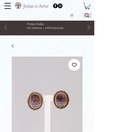
Joias e Arte
Portes Grátis
em compras > a 40 € todo país