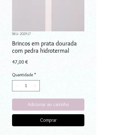
SKU: 202917
Brincos em prata dourada
com pedra hidrotermal
Preço
47,00 €
Quantidade
*
Adicionar ao carrinho
Comprar