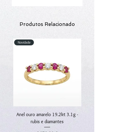
Produtos Relacionado
Novidade
Novidade
Anel ouro amarelo 19.2kt 3.1g -
Anel ouro amarelo 19.2kt
rubis e diamantes