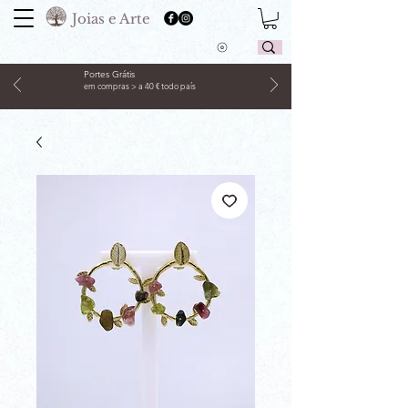
Joias e Arte
Portes Grátis
em compras > a 40 € todo país