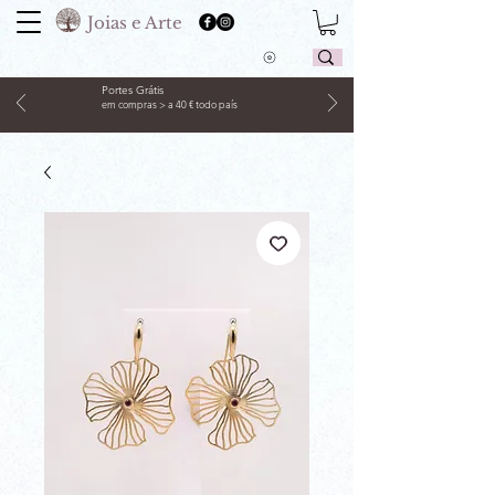
Joias e Arte
Portes Grátis
em compras > a 40 € todo país