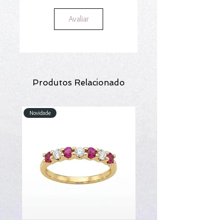
Avaliar
Produtos Relacionado
Novidade
Novidade