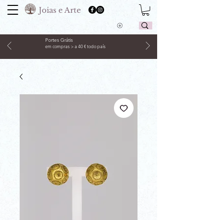
Joias e Arte
Portes Grátis
em compras > a 40 € todo país