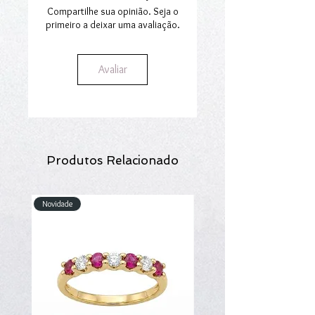
secção
Envios e Encomendas
.
Compartilhe sua opinião. Seja o
primeiro a deixar uma avaliação.
Avaliar
Produtos Relacionado
Novidade
Novidade