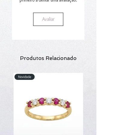
Avaliar
Produtos Relacionado
Novidade
Novidade