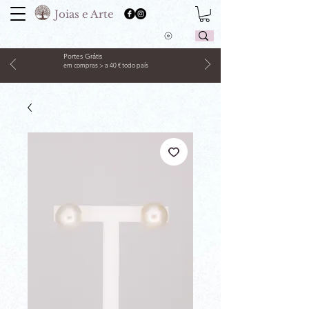
Joias e Arte
Portes Grátis
em compras > a 40 € todo país