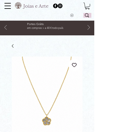
Joias e Arte
Portes Grátis
em compras > a 40 € todo país